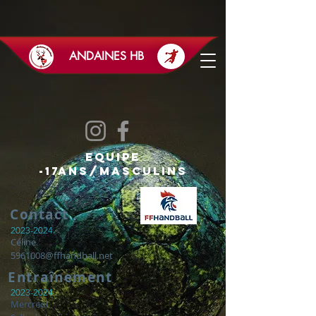
ANDAINES HB
Equipe
-17ans/Masculins
Contact
2023-2024
Céline
5961008@ffhandball.net
Entraînement
2023-2024
Mercredi