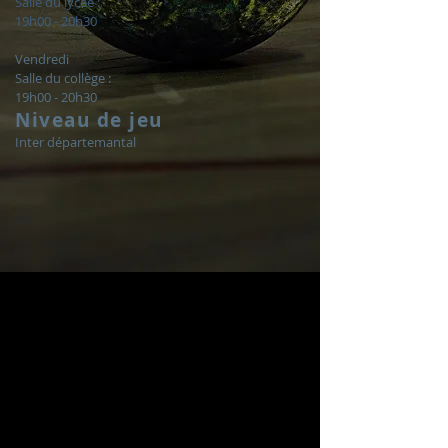
Salle du lycée :
19h00 - 20h30
Vendredi
Salle du collège :
19h00 - 20h30
Niveau de jeu
Inter départemantal